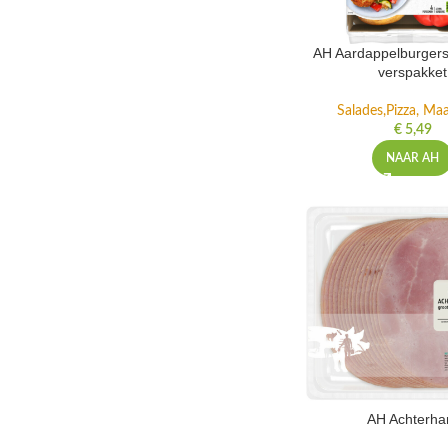
AH Aardappelburgers
verspakket
Salades,Pizza, Maa
€
5,49
NAAR AH
AH Achterh