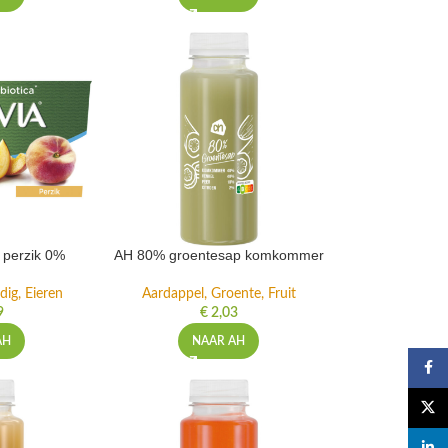
t perzik 0%
AH 80% groentesap komkommer
dig, Eieren
Aardappel, Groente, Fruit
9
€
2,03
AH
NAAR AH
Faceb
X