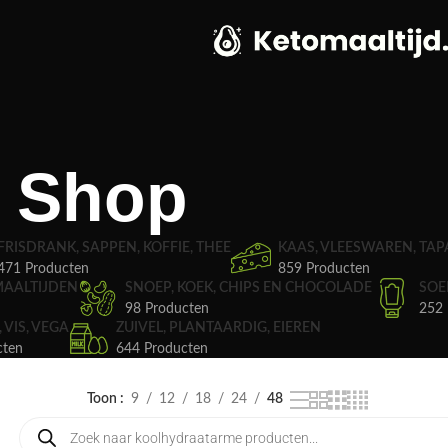
Shop
FRISDRANK, SAPPEN, KOFFIE, THEE
KAAS, VLEESWAREN, TAP
471 Producten
859 Producten
MAALTIJDEN
SNOEP, KOEK, CHIPS EN CHOCOLADE
SOE
98 Producten
252 
, VIS, VEGA
ZUIVEL, PLANTAARDIG, EIEREN
cten
644 Producten
Toon
9
12
18
24
48