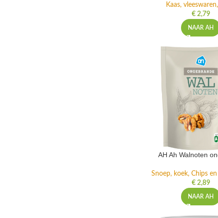
Kaas, vleeswaren,
€
2,79
NAAR AH
AH Ah Walnoten o
Snoep, koek, Chips e
€
2,89
NAAR AH