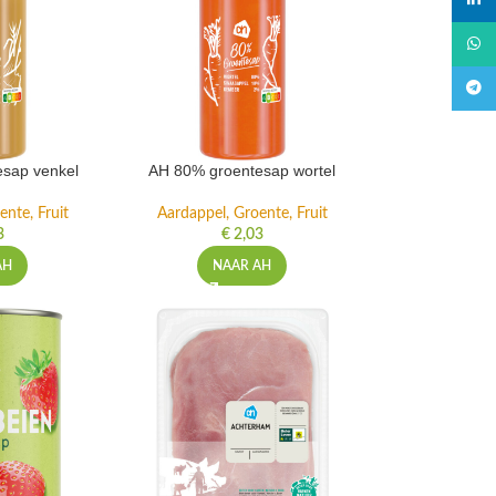
linked
What
Teleg
sap venkel
AH 80% groentesap wortel
ente, Fruit
Aardappel, Groente, Fruit
3
€
2,03
AH
NAAR AH