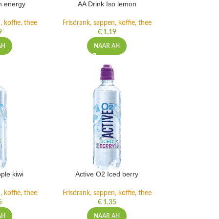
h energy
AA Drink Iso lemon
 koffie, thee
Frisdrank, sappen, koffie, thee
9
€
1,19
AH
NAAR AH
ple kiwi
Active O2 Iced berry
 koffie, thee
Frisdrank, sappen, koffie, thee
5
€
1,35
AH
NAAR AH