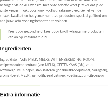
producten te vinden. Of je nu in de winkel bent of liever thuis laat
bezorgen via de AH-website, met onze selectie weet je zeker dat je de
juiste keuzes maakt voor jouw koolhydraatarme dieet. Geniet van de
smaak, kwaliteit en het gemak van deze producten, speciaal gefilterd om
aan jouw keto-voedingsbehoeften te voldoen.
Kies voor gezondheid, kies voor koolhydraatarme producten
van ah op ketomaaltijd.nl
Ingrediënten
Ingrediënten: Volle MELK, MELKEIWITTENBEREIDING, ROOM,
weipermeaatconcentraat (van MELK), GEITENKAAS (3%), zout,
rozemarijn, witte peper, stabilisatoren (johannesbroodpitmeel, carrageen),
aroma (bevat MELK), gemodificeerd zetmeel, voedingszuur (citroenzuu
Extra informatie