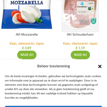
AH Mozzarella
AH Schouderham
Kaas, vleeswaren, tapas
Kaas, vleeswaren, tapas
€
0,89
€
1,59
NAAR AH
NAAR AH
Beheer toestemming
Om de beste ervaringen te bieden, gebruiken wij technologieën zoals cookies
om informatie over je apparaat op te slaan en/of te raadplegen. Door in te
Ontdek de beste keto-vriendelijke keuzes van Albert Heijn, verrijk je
stemmen met deze technologieën kunnen wij gegevens zoals surfgedrag of
kennis met onze diepgaande blogs over het keto-dieet, en deel jouw
unieke ID's op deze site verwerken. Als je geen toestemming geeft of uw
favoriete keto recepten in onze bruisende online gemeenschap!
toestemming intrekt, kan dit een nadelige invloed hebben op bepaalde
functies en mogelijkheden.
RECENT BLOG BERICHTEN