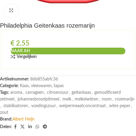
Klik om te vergroten
Philadelphia Geitenkaas rozemarijn
€
2,55
NAAR AH
Vergelijken
Artikelnummer:
86b855abfc36
Categorie:
Kaas, vleeswaren, tapas
Tags:
aroma
,
carrageen
,
citroenzuur
,
geitenkaas
,
gemodificeerd
zetmeel
,
johannesbroodpitmeel
,
melk
,
melkeiwitten
,
room
,
rozemarijn
,
stabilisatoren
,
voedingszuur
,
weipermeaatconcentraat
,
witte peper
,
zout
Brand:
Albert Heijn
Delen: