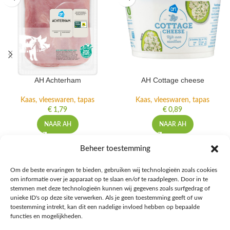
AH Achterham
AH Cottage cheese
Kaas, vleeswaren, tapas
Kaas, vleeswaren, tapas
€
1,79
€
0,89
NAAR AH
NAAR AH
Beheer toestemming
Om de beste ervaringen te bieden, gebruiken wij technologieën zoals cookies
om informatie over je apparaat op te slaan en/of te raadplegen. Door in te
Ontdek de beste keto-vriendelijke keuzes van Albert Heijn, verrijk je
stemmen met deze technologieën kunnen wij gegevens zoals surfgedrag of
kennis met onze diepgaande blogs over het keto-dieet, en deel jouw
unieke ID's op deze site verwerken. Als je geen toestemming geeft of uw
favoriete keto recepten in onze bruisende online gemeenschap!
toestemming intrekt, kan dit een nadelige invloed hebben op bepaalde
functies en mogelijkheden.
RECENT BLOG BERICHTEN