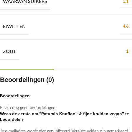
WAARVAN SUIKERS
1.1
EIWITTEN
4.6
ZOUT
1
Beoordelingen (0)
Beoordelingen
Er zijn nog geen beoordelingen.
Wees de eerste om “Paturain Knoflook & fijne kruiden vegan” te
beoordelen
Je e-mailadres wordt niet gepubliceerd.
Vereiste velden zijn gemarkeerd