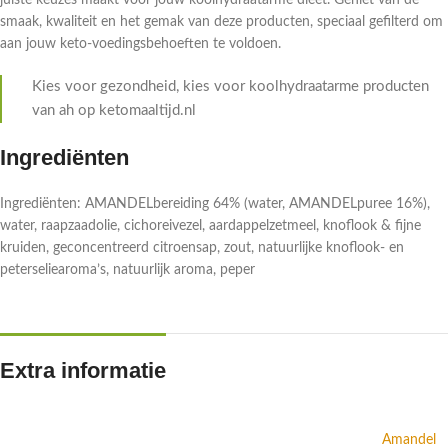
juiste keuzes maakt voor jouw koolhydraatarme dieet. Geniet van de
smaak, kwaliteit en het gemak van deze producten, speciaal gefilterd om
aan jouw keto-voedingsbehoeften te voldoen.
Kies voor gezondheid, kies voor koolhydraatarme producten
van ah op ketomaaltijd.nl
Ingrediënten
Ingrediënten: AMANDELbereiding 64% (water, AMANDELpuree 16%),
water, raapzaadolie, cichoreivezel, aardappelzetmeel, knoflook & fijne
kruiden, geconcentreerd citroensap, zout, natuurlijke knoflook- en
peterseliearoma’s, natuurlijk aroma, peper
Extra informatie
Amandel