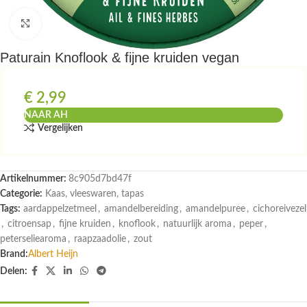
Klik om te vergroten
Paturain Knoflook & fijne kruiden vegan
€
2,99
NAAR AH
Vergelijken
Artikelnummer:
8c905d7bd47f
Categorie:
Kaas, vleeswaren, tapas
Tags:
aardappelzetmeel
,
amandelbereiding
,
amandelpuree
,
cichoreivezel
,
citroensap
,
fijne kruiden
,
knoflook
,
natuurlijk aroma
,
peper
,
peterseliearoma
,
raapzaadolie
,
zout
Brand:
Albert Heijn
Delen: