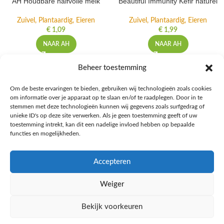
AH Houdbare halfvolle melk
Beautiful Immunity Kefir naturel
Zuivel, Plantaardig, Eieren
Zuivel, Plantaardig, Eieren
€
1,09
€
1,99
NAAR AH
NAAR AH
Beheer toestemming
Om de beste ervaringen te bieden, gebruiken wij technologieën zoals cookies
om informatie over je apparaat op te slaan en/of te raadplegen. Door in te
Ontdek de beste keto-vriendelijke keuzes van Albert Heijn, verrijk je
stemmen met deze technologieën kunnen wij gegevens zoals surfgedrag of
kennis met onze diepgaande blogs over het keto-dieet, en deel jouw
unieke ID's op deze site verwerken. Als je geen toestemming geeft of uw
favoriete keto recepten in onze bruisende online gemeenschap!
toestemming intrekt, kan dit een nadelige invloed hebben op bepaalde
functies en mogelijkheden.
RECENT BLOG BERICHTEN
Accepteren
HANDIGE LINKS
Weiger
MEER INFORMATIE
Bekijk voorkeuren
Ketomaaltijd.nl
2025