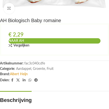
Klik om te vergroten
AH Biologisch Baby romaine
€
2,29
NAAR AH
Vergelijken
Artikelnummer:
fac3c040cdfe
Categorie:
Aardappel, Groente, Fruit
Brand:
Albert Heijn
Delen:
Beschrijving