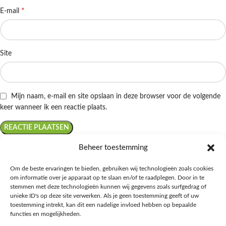
*
E-mail
Site
Mijn naam, e-mail en site opslaan in deze browser voor de volgende
keer wanneer ik een reactie plaats.
Beheer toestemming
Om de beste ervaringen te bieden, gebruiken wij technologieën zoals cookies
om informatie over je apparaat op te slaan en/of te raadplegen. Door in te
Ontdek de beste keto-vriendelijke keuzes van Albert Heijn, verrijk je
stemmen met deze technologieën kunnen wij gegevens zoals surfgedrag of
kennis met onze diepgaande blogs over het keto-dieet, en deel jouw
unieke ID's op deze site verwerken. Als je geen toestemming geeft of uw
favoriete keto recepten in onze bruisende online gemeenschap!
toestemming intrekt, kan dit een nadelige invloed hebben op bepaalde
functies en mogelijkheden.
RECENT BLOG BERICHTEN