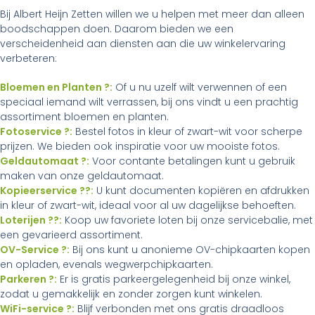
Bij Albert Heijn Zetten willen we u helpen met meer dan alleen
boodschappen doen. Daarom bieden we een
verscheidenheid aan diensten aan die uw winkelervaring
verbeteren:
Bloemen en Planten ?:
Of u nu uzelf wilt verwennen of een
speciaal iemand wilt verrassen, bij ons vindt u een prachtig
assortiment bloemen en planten.
Fotoservice ?:
Bestel fotos in kleur of zwart-wit voor scherpe
prijzen. We bieden ook inspiratie voor uw mooiste fotos.
Geldautomaat ?:
Voor contante betalingen kunt u gebruik
maken van onze geldautomaat.
Kopieerservice ??:
U kunt documenten kopiëren en afdrukken
in kleur of zwart-wit, ideaal voor al uw dagelijkse behoeften.
Loterijen ??:
Koop uw favoriete loten bij onze servicebalie, met
een gevarieerd assortiment.
OV-Service ?:
Bij ons kunt u anonieme OV-chipkaarten kopen
en opladen, evenals wegwerpchipkaarten.
Parkeren ?:
Er is gratis parkeergelegenheid bij onze winkel,
zodat u gemakkelijk en zonder zorgen kunt winkelen.
WiFi-service ?:
Blijf verbonden met ons gratis draadloos