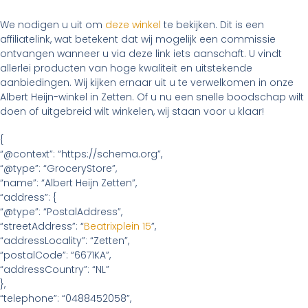
We nodigen u uit om
deze winkel
te bekijken. Dit is een
affiliatelink, wat betekent dat wij mogelijk een commissie
ontvangen wanneer u via deze link iets aanschaft. U vindt
allerlei producten van hoge kwaliteit en uitstekende
aanbiedingen. Wij kijken ernaar uit u te verwelkomen in onze
Albert Heijn-winkel in Zetten. Of u nu een snelle boodschap wilt
doen of uitgebreid wilt winkelen, wij staan voor u klaar!
{
“@context”: “https://schema.org”,
“@type”: “GroceryStore”,
“name”: “Albert Heijn Zetten”,
“address”: {
“@type”: “PostalAddress”,
“streetAddress”: “
Beatrixplein 15
”,
“addressLocality”: “Zetten”,
“postalCode”: “6671KA”,
“addressCountry”: “NL”
},
“telephone”: “0488452058”,