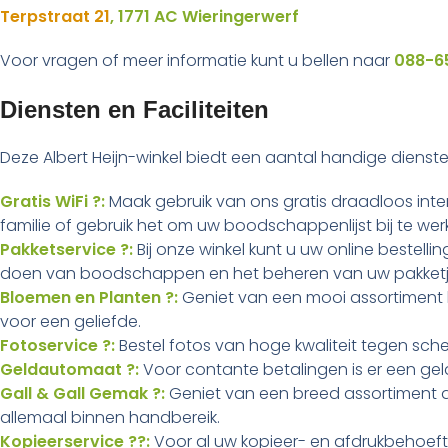
Terpstraat 21
, 1771 AC Wieringerwerf
Voor vragen of meer informatie kunt u bellen naar
088-6
Diensten en Faciliteiten
Deze Albert Heijn-winkel biedt een aantal handige dienst
Gratis WiFi ?:
Maak gebruik van ons gratis draadloos intern
familie of gebruik het om uw boodschappenlijst bij te wer
Pakketservice ?:
Bij onze winkel kunt u uw online bestell
doen van boodschappen en het beheren van uw pakketje
Bloemen en Planten ?:
Geniet van een mooi assortiment 
voor een geliefde.
Fotoservice ?:
Bestel fotos van hoge kwaliteit tegen scherp
Geldautomaat ?:
Voor contante betalingen is er een gel
Gall & Gall Gemak ?:
Geniet van een breed assortiment a
allemaal binnen handbereik.
Kopieerservice ??:
Voor al uw kopieer- en afdrukbehoefte