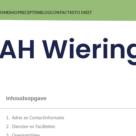
OME
SHOP
RECEPTEN
BLOG
CONTACT
KETO DIEET
AH Wierin
Inhoudsopgave
Adres en Contactinformatie
Diensten en Faciliteiten
Openingstijden