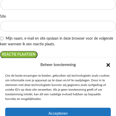
Site
Mijn naam, e-mail en site opslaan in deze browser voor de volgende
keer wanneer ik een reactie plaats.
Beheer toestemming
Om de beste ervaringen te bieden, gebruiken wij technologieën zoals cookies
om informatie over je apparaat op te slaan en/of te raadplegen. Door in te
Ontdek de beste keto-vriendelijke keuzes van Albert Heijn, verrijk je
stemmen met deze technologieën kunnen wij gegevens zoals surfgedrag of
kennis met onze diepgaande blogs over het keto-dieet, en deel jouw
unieke ID's op deze site verwerken. Als je geen toestemming geeft of uw
favoriete keto recepten in onze bruisende online gemeenschap!
toestemming intrekt, kan dit een nadelige invloed hebben op bepaalde
functies en mogelijkheden.
RECENT BLOG BERICHTEN
Accepteren
HANDIGE LINKS