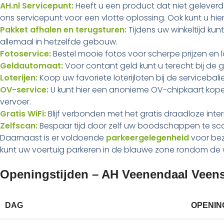
AH.nl Servicepunt:
Heeft u een product dat niet geleverd i
ons servicepunt voor een vlotte oplossing. Ook kunt u hie
Pakket afhalen en terugsturen:
Tijdens uw winkeltijd ku
allemaal in hetzelfde gebouw.
Fotoservice:
Bestel mooie fotos voor scherpe prijzen en l
Geldautomaat:
Voor contant geld kunt u terecht bij de 
Loterijen:
Koop uw favoriete loterijloten bij de servicebali
OV-service:
U kunt hier een anonieme OV-chipkaart kope
vervoer.
Gratis WiFi:
Blijf verbonden met het gratis draadloze interne
Zelfscan:
Bespaar tijd door zelf uw boodschappen te sca
Daarnaast is er voldoende
parkeergelegenheid
voor bezo
kunt uw voertuig parkeren in de blauwe zone rondom de 
Openingstijden – AH Veenendaal Veen
DAG
OPENIN