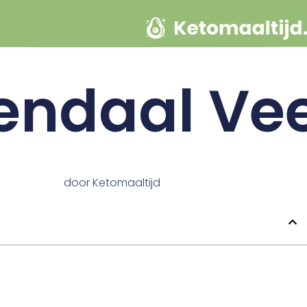
endaal Ve
door
Ketomaaltijd