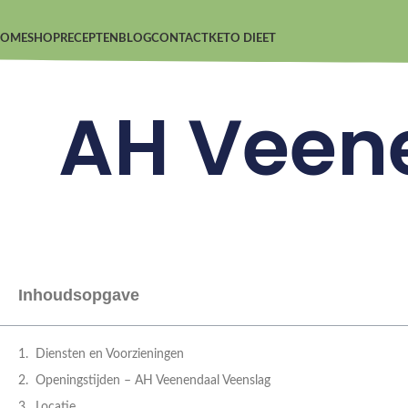
OME
SHOP
RECEPTEN
BLOG
CONTACT
KETO DIEET
AH Veen
Inhoudsopgave
Diensten en Voorzieningen
Openingstijden – AH Veenendaal Veenslag
Locatie