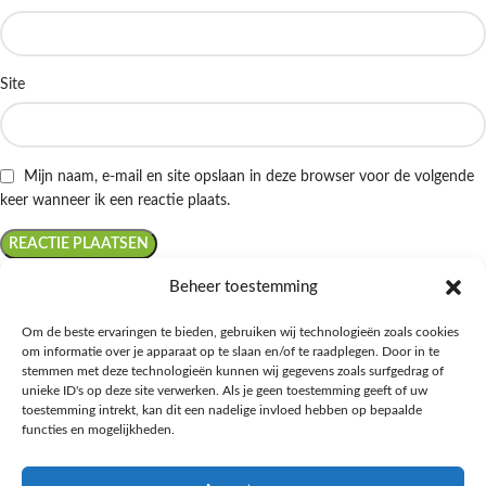
Site
Mijn naam, e-mail en site opslaan in deze browser voor de volgende
keer wanneer ik een reactie plaats.
Beheer toestemming
Om de beste ervaringen te bieden, gebruiken wij technologieën zoals cookies
om informatie over je apparaat op te slaan en/of te raadplegen. Door in te
Ontdek de beste keto-vriendelijke keuzes van Albert Heijn, verrijk je
stemmen met deze technologieën kunnen wij gegevens zoals surfgedrag of
kennis met onze diepgaande blogs over het keto-dieet, en deel jouw
unieke ID's op deze site verwerken. Als je geen toestemming geeft of uw
favoriete keto recepten in onze bruisende online gemeenschap!
toestemming intrekt, kan dit een nadelige invloed hebben op bepaalde
functies en mogelijkheden.
RECENT BLOG BERICHTEN