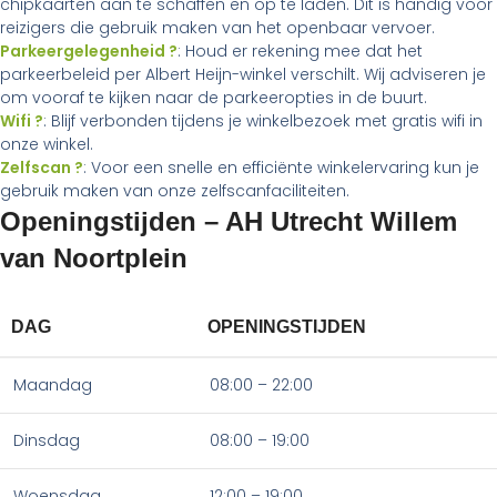
chipkaarten aan te schaffen en op te laden. Dit is handig voor
reizigers die gebruik maken van het openbaar vervoer.
Parkeergelegenheid ?
: Houd er rekening mee dat het
parkeerbeleid per Albert Heijn-winkel verschilt. Wij adviseren je
om vooraf te kijken naar de parkeeropties in de buurt.
Wifi ?
: Blijf verbonden tijdens je winkelbezoek met gratis wifi in
onze winkel.
Zelfscan ?
: Voor een snelle en efficiënte winkelervaring kun je
gebruik maken van onze zelfscanfaciliteiten.
Openingstijden – AH Utrecht Willem
van Noortplein
DAG
OPENINGSTIJDEN
Maandag
08:00 – 22:00
Dinsdag
08:00 – 19:00
Woensdag
12:00 – 19:00