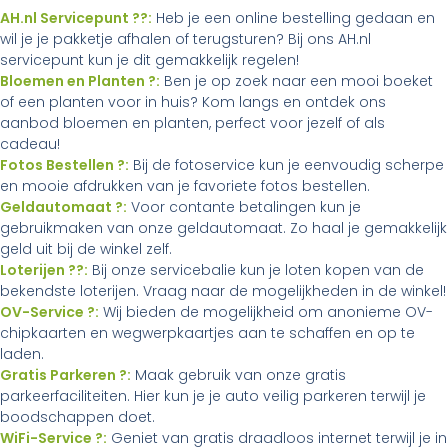
AH.nl Servicepunt ??:
Heb je een online bestelling gedaan en
wil je je pakketje afhalen of terugsturen? Bij ons AH.nl
servicepunt kun je dit gemakkelijk regelen!
Bloemen en Planten ?:
Ben je op zoek naar een mooi boeket
of een planten voor in huis? Kom langs en ontdek ons
aanbod bloemen en planten, perfect voor jezelf of als
cadeau!
Fotos Bestellen ?:
Bij de fotoservice kun je eenvoudig scherpe
en mooie afdrukken van je favoriete fotos bestellen.
Geldautomaat ?:
Voor contante betalingen kun je
gebruikmaken van onze geldautomaat. Zo haal je gemakkelijk
geld uit bij de winkel zelf.
Loterijen ??:
Bij onze servicebalie kun je loten kopen van de
bekendste loterijen. Vraag naar de mogelijkheden in de winkel!
OV-Service ?:
Wij bieden de mogelijkheid om anonieme OV-
chipkaarten en wegwerpkaartjes aan te schaffen en op te
laden.
Gratis Parkeren ?:
Maak gebruik van onze gratis
parkeerfaciliteiten. Hier kun je je auto veilig parkeren terwijl je
boodschappen doet.
WiFi-Service ?:
Geniet van gratis draadloos internet terwijl je in