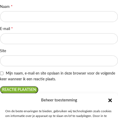
*
Naam
*
E-mail
Site
Mijn naam, e-mail en site opslaan in deze browser voor de volgende
keer wanneer ik een reactie plaats.
Beheer toestemming
Om de beste ervaringen te bieden, gebruiken wij technologieën zoals cookies
om informatie over je apparaat op te slaan en/of te raadplegen. Door in te
Ontdek de beste keto-vriendelijke keuzes van Albert Heijn, verrijk je