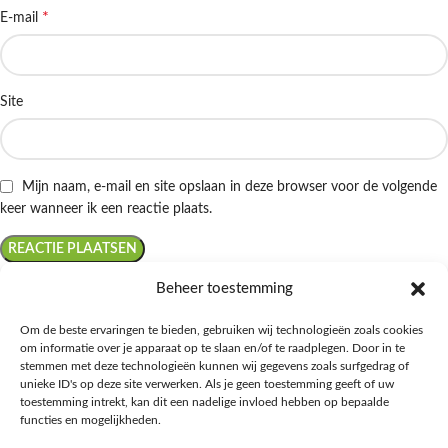
*
E-mail
Site
Mijn naam, e-mail en site opslaan in deze browser voor de volgende
keer wanneer ik een reactie plaats.
Beheer toestemming
Om de beste ervaringen te bieden, gebruiken wij technologieën zoals cookies
om informatie over je apparaat op te slaan en/of te raadplegen. Door in te
Ontdek de beste keto-vriendelijke keuzes van Albert Heijn, verrijk je
stemmen met deze technologieën kunnen wij gegevens zoals surfgedrag of
kennis met onze diepgaande blogs over het keto-dieet, en deel jouw
unieke ID's op deze site verwerken. Als je geen toestemming geeft of uw
favoriete keto recepten in onze bruisende online gemeenschap!
toestemming intrekt, kan dit een nadelige invloed hebben op bepaalde
functies en mogelijkheden.
RECENT BLOG BERICHTEN