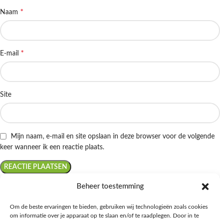
*
Naam
*
E-mail
Site
Mijn naam, e-mail en site opslaan in deze browser voor de volgende
keer wanneer ik een reactie plaats.
Beheer toestemming
Om de beste ervaringen te bieden, gebruiken wij technologieën zoals cookies
om informatie over je apparaat op te slaan en/of te raadplegen. Door in te
Ontdek de beste keto-vriendelijke keuzes van Albert Heijn, verrijk je