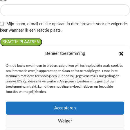
Mijn naam, e-mail en site opslaan in deze browser voor de volgende
keer wanneer ik een reactie plaats.
Beheer toestemming
Om de beste ervaringen te bieden, gebruiken wij technologieën zoals cookies
om informatie over je apparaat op te slaan en/of te raadplegen. Door in te
Ontdek de beste keto-vriendelijke keuzes van Albert Heijn, verrijk je
stemmen met deze technologieën kunnen wij gegevens zoals surfgedrag of
kennis met onze diepgaande blogs over het keto-dieet, en deel jouw
unieke ID's op deze site verwerken. Als je geen toestemming geeft of uw
favoriete keto recepten in onze bruisende online gemeenschap!
toestemming intrekt, kan dit een nadelige invloed hebben op bepaalde
functies en mogelijkheden.
RECENT BLOG BERICHTEN
Accepteren
HANDIGE LINKS
Weiger
MEER INFORMATIE