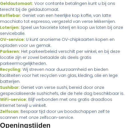
Geldautomaat:
Voor contante betalingen kunt u bij ons
terecht bij de geldautomaat.
Koffiebar:
Geniet van een heerlijke kop koffie, van latte
macchiato tot espresso, vergezeld van verse lekkernijen.
Loterijen:
Speel uw favoriete loterij en koop uw loten bij onze
servicebalie.
OV-service:
U kunt anonieme OV-chipkaarten kopen en
opladen voor uw gemak.
Parkeren:
Het parkeerbeleid verschilt per winkel, en bij deze
locatie zijn er zowel betaalde als deels gratis
parkeermogelijkheden.
Recycling:
Wij streven naar duurzaamheid en bieden
faciliteiten voor het recyclen van glas, kleding, olie en lege
batterijen.
Sushibar:
Geniet van verse sushi, bereid door onze
gespecialiseerde sushichefs, die de hele dag beschikbaar is.
WiFi-service:
Blijf verbonden met ons gratis draadloos
internet terwijl u winkelt.
Zelfscan:
Bespaar tijd door uw boodschappen zelf te
scannen met onze zelfscan-service.
Openingstijden