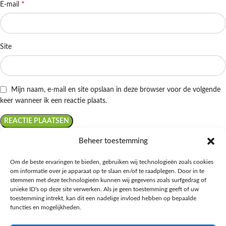
*
E-mail
Site
Mijn naam, e-mail en site opslaan in deze browser voor de volgende
keer wanneer ik een reactie plaats.
Beheer toestemming
Om de beste ervaringen te bieden, gebruiken wij technologieën zoals cookies
om informatie over je apparaat op te slaan en/of te raadplegen. Door in te
Ontdek de beste keto-vriendelijke keuzes van Albert Heijn, verrijk je
stemmen met deze technologieën kunnen wij gegevens zoals surfgedrag of
kennis met onze diepgaande blogs over het keto-dieet, en deel jouw
unieke ID's op deze site verwerken. Als je geen toestemming geeft of uw
favoriete keto recepten in onze bruisende online gemeenschap!
toestemming intrekt, kan dit een nadelige invloed hebben op bepaalde
functies en mogelijkheden.
RECENT BLOG BERICHTEN