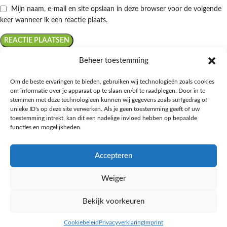
Mijn naam, e-mail en site opslaan in deze browser voor de volgende
keer wanneer ik een reactie plaats.
Beheer toestemming
Om de beste ervaringen te bieden, gebruiken wij technologieën zoals cookies
om informatie over je apparaat op te slaan en/of te raadplegen. Door in te
Ontdek de beste keto-vriendelijke keuzes van Albert Heijn, verrijk je
stemmen met deze technologieën kunnen wij gegevens zoals surfgedrag of
kennis met onze diepgaande blogs over het keto-dieet, en deel jouw
unieke ID's op deze site verwerken. Als je geen toestemming geeft of uw
favoriete keto recepten in onze bruisende online gemeenschap!
toestemming intrekt, kan dit een nadelige invloed hebben op bepaalde
functies en mogelijkheden.
RECENT BLOG BERICHTEN
Accepteren
HANDIGE LINKS
Weiger
MEER INFORMATIE
Bekijk voorkeuren
Ketomaaltijd.nl
2025
Cookiebeleid
Privacyverklaring
Imprint