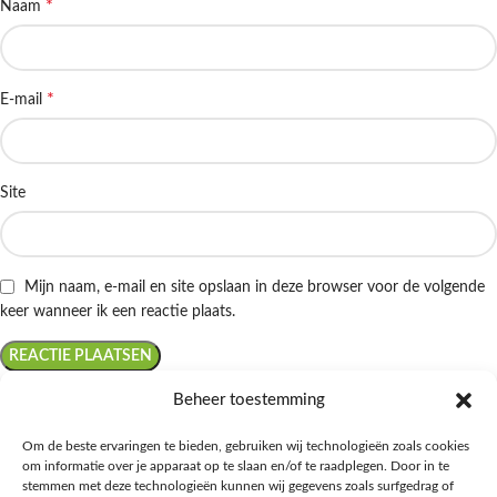
*
Naam
*
E-mail
Site
Mijn naam, e-mail en site opslaan in deze browser voor de volgende
keer wanneer ik een reactie plaats.
Beheer toestemming
Om de beste ervaringen te bieden, gebruiken wij technologieën zoals cookies
om informatie over je apparaat op te slaan en/of te raadplegen. Door in te
Ontdek de beste keto-vriendelijke keuzes van Albert Heijn, verrijk je
stemmen met deze technologieën kunnen wij gegevens zoals surfgedrag of
kennis met onze diepgaande blogs over het keto-dieet, en deel jouw