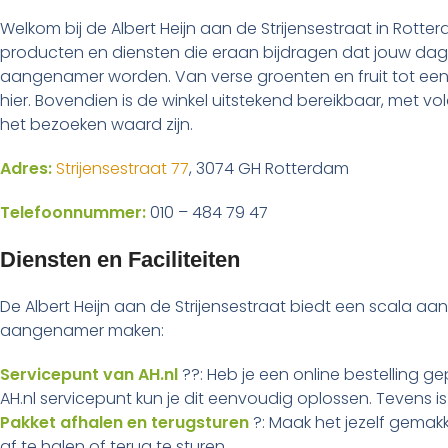
Welkom bij de Albert Heijn aan de Strijensestraat in Rotte
producten en diensten die eraan bijdragen dat jouw da
aangenamer worden. Van verse groenten en fruit tot een 
hier. Bovendien is de winkel uitstekend bereikbaar, met v
het bezoeken waard zijn.
Adres:
Strijensestraat 77
, 3074 GH Rotterdam
Telefoonnummer:
010 – 484 79 47
Diensten en Faciliteiten
De Albert Heijn aan de Strijensestraat biedt een scala
aangenamer maken:
Servicepunt van AH.nl
??: Heb je een online bestelling gep
AH.nl servicepunt kun je dit eenvoudig oplossen. Tevens is 
Pakket afhalen en terugsturen
?: Maak het jezelf gemak
af te halen of terug te sturen.