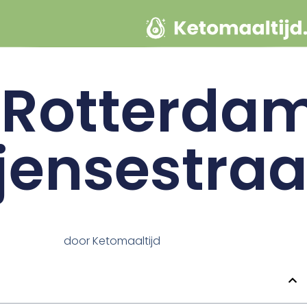
 Rotterda
ijensestraa
door
Ketomaaltijd