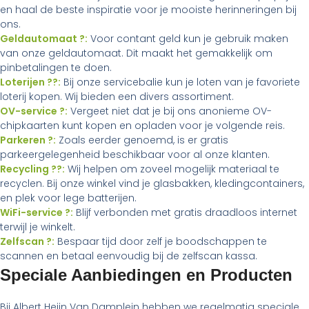
en haal de beste inspiratie voor je mooiste herinneringen bij
ons.
Geldautomaat ?:
Voor contant geld kun je gebruik maken
van onze geldautomaat. Dit maakt het gemakkelijk om
pinbetalingen te doen.
Loterijen ??:
Bij onze servicebalie kun je loten van je favoriete
loterij kopen. Wij bieden een divers assortiment.
OV-service ?:
Vergeet niet dat je bij ons anonieme OV-
chipkaarten kunt kopen en opladen voor je volgende reis.
Parkeren ?:
Zoals eerder genoemd, is er gratis
parkeergelegenheid beschikbaar voor al onze klanten.
Recycling ??:
Wij helpen om zoveel mogelijk materiaal te
recyclen. Bij onze winkel vind je glasbakken, kledingcontainers,
en plek voor lege batterijen.
WiFi-service ?:
Blijf verbonden met gratis draadloos internet
terwijl je winkelt.
Zelfscan ?:
Bespaar tijd door zelf je boodschappen te
scannen en betaal eenvoudig bij de zelfscan kassa.
Speciale Aanbiedingen en Producten
Bij Albert Heijn Van Damplein hebben we regelmatig speciale