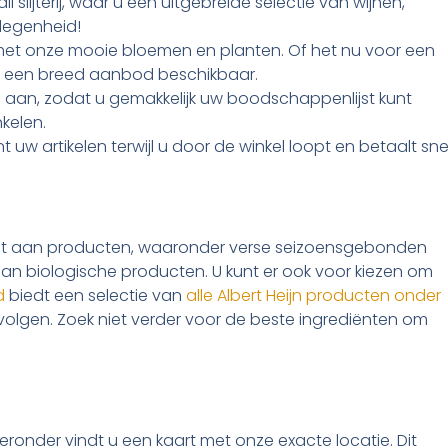
l slijterij, waar u een uitgebreide selectie van wijnen,
elegenheid!
g met onze mooie bloemen en planten. Of het nu voor een
en een breed aanbod beschikbaar.
wifi aan, zodat u gemakkelijk uw boodschappenlijst kunt
kelen.
 uw artikelen terwijl u door de winkel loopt en betaalt sne
iment aan producten, waaronder verse seizoensgebonden
n biologische producten. U kunt er ook voor kiezen om
d
biedt een selectie van
alle Albert Heijn producten onder
 volgen. Zoek niet verder voor de beste ingrediënten om
ieronder vindt u een kaart met onze exacte locatie. Dit