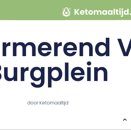
urmerend 
Burgplein
door
Ketomaaltijd