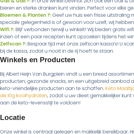
Gall & Gall ?:
In onze winkel bevindt zich ook een Gall & Gal
bieren en sterke dranken kunt vinden. Perfect voor elke g
Bloemen & Planten ?:
Geef uw huis een frisse uitstralin
speciale gelegenheid is of gewoon voor uzelf, wij hebb
Wifi ?:
Blijf verbonden terwijl u winkelt! Wij bieden gratis 
inzien of een paar recepten kunt opzoeken tijdens het win
Zelfscan ?:
Bespaar tijd met onze zelfscan kassa’s! U scant
bij de kassa, zodat u nooit in de rij hoeft te staan.
Winkels en Producten
Bij Albert Heijn Van Burgplein vindt u een breed assort
producten, gezonde snacks, en een uitgebreid aanbod aa
keto-vriendelijke producten aan te schaffen.
Keto Maaltij
de 10g koolhydraten
, zodat u uw dieet gemakkelijker kunt
aan de keto-levensstijl te voldoen!
Locatie
Onze winkel is centraal gelegen en makkelijk bereikbaar. H