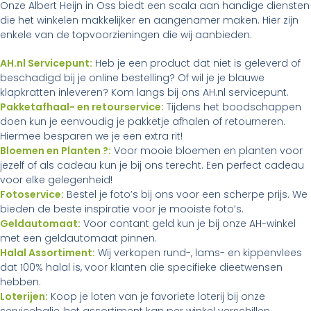
Onze Albert Heijn in Oss biedt een scala aan handige diensten
die het winkelen makkelijker en aangenamer maken. Hier zijn
enkele van de topvoorzieningen die wij aanbieden:
AH.nl Servicepunt:
Heb je een product dat niet is geleverd of
beschadigd bij je online bestelling? Of wil je je blauwe
klapkratten inleveren? Kom langs bij ons AH.nl servicepunt.
Pakketafhaal- en retourservice:
Tijdens het boodschappen
doen kun je eenvoudig je pakketje afhalen of retourneren.
Hiermee besparen we je een extra rit!
Bloemen en Planten ?:
Voor mooie bloemen en planten voor
jezelf of als cadeau kun je bij ons terecht. Een perfect cadeau
voor elke gelegenheid!
Fotoservice:
Bestel je foto’s bij ons voor een scherpe prijs. We
bieden de beste inspiratie voor je mooiste foto’s.
Geldautomaat:
Voor contant geld kun je bij onze AH-winkel
met een geldautomaat pinnen.
Halal Assortiment:
Wij verkopen rund-, lams- en kippenvlees
dat 100% halal is, voor klanten die specifieke dieetwensen
hebben.
Loterijen:
Koop je loten van je favoriete loterij bij onze