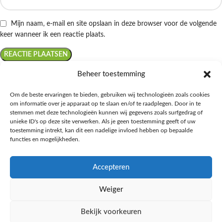
Mijn naam, e-mail en site opslaan in deze browser voor de volgende
keer wanneer ik een reactie plaats.
Beheer toestemming
Om de beste ervaringen te bieden, gebruiken wij technologieën zoals cookies
om informatie over je apparaat op te slaan en/of te raadplegen. Door in te
Ontdek de beste keto-vriendelijke keuzes van Albert Heijn, verrijk je
stemmen met deze technologieën kunnen wij gegevens zoals surfgedrag of
kennis met onze diepgaande blogs over het keto-dieet, en deel jouw
unieke ID's op deze site verwerken. Als je geen toestemming geeft of uw
favoriete keto recepten in onze bruisende online gemeenschap!
toestemming intrekt, kan dit een nadelige invloed hebben op bepaalde
functies en mogelijkheden.
RECENT BLOG BERICHTEN
Accepteren
HANDIGE LINKS
Weiger
MEER INFORMATIE
Bekijk voorkeuren
Ketomaaltijd.nl
2025