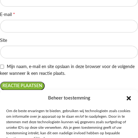
*
E-mail
Site
Mijn naam, e-mail en site opslaan in deze browser voor de volgende
keer wanneer ik een reactie plaats.
Beheer toestemming
Om de beste ervaringen te bieden, gebruiken wij technologieën zoals cookies
om informatie over je apparaat op te slaan en/of te raadplegen. Door in te
Ontdek de beste keto-vriendelijke keuzes van Albert Heijn, verrijk je
stemmen met deze technologieën kunnen wij gegevens zoals surfgedrag of
kennis met onze diepgaande blogs over het keto-dieet, en deel jouw
unieke ID's op deze site verwerken. Als je geen toestemming geeft of uw
favoriete keto recepten in onze bruisende online gemeenschap!
toestemming intrekt, kan dit een nadelige invloed hebben op bepaalde