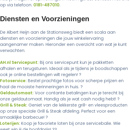
op via telefoon:
0181-487010
.
Diensten en Voorzieningen
De Albert Heijn aan de Stationsweg biedt een scala aan
diensten en voorzieningen die jouw winkelervaring
aangenamer maken. Hieronder een overzicht van wat je kunt
verwachten:
AH.nl Servicepunt:
Bij ons servicepunt kun je pakketten
afhalen en terugsturen. Ideaal als je tijdens je boodschappen
ook je online bestellingen wilt regelen! ?
Fotoservice:
Bestel prachtige fotos voor scherpe prijzen en
haal de mooiste herinneringen in huis. ?
Geldautomaat:
Voor contante betalingen kun je terecht bij
onze geldautomaat. Handig als je wat cash nodig hebt! ?
Grill & Steak:
Geniet van de lekkerste grill- en vleesproducten
op onze speciale Grill & Steak afdeling. Perfect voor een
smaaklijke barbecue! ?
Loterijen:
Koop je favoriete loten bij onze servicebalie. Wie
weet win jij de hoofdprijs! ??