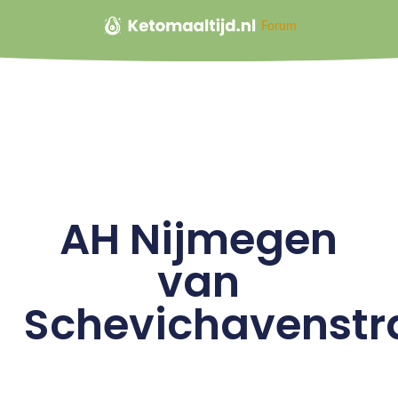
Forum
AH Nijmegen
van
Schevichavenstr