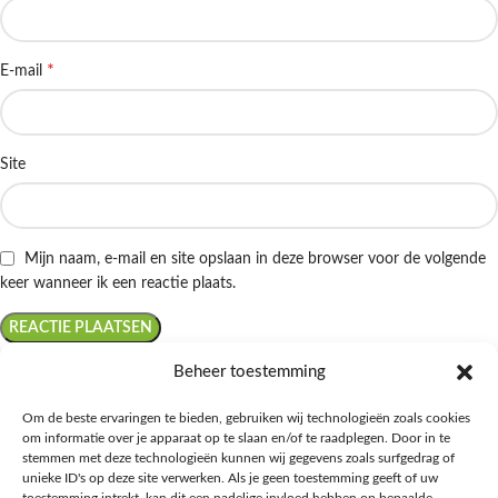
*
E-mail
Site
Mijn naam, e-mail en site opslaan in deze browser voor de volgende
keer wanneer ik een reactie plaats.
Beheer toestemming
Om de beste ervaringen te bieden, gebruiken wij technologieën zoals cookies
om informatie over je apparaat op te slaan en/of te raadplegen. Door in te
Ontdek de beste keto-vriendelijke keuzes van Albert Heijn, verrijk je
stemmen met deze technologieën kunnen wij gegevens zoals surfgedrag of
kennis met onze diepgaande blogs over het keto-dieet, en deel jouw
unieke ID's op deze site verwerken. Als je geen toestemming geeft of uw
favoriete keto recepten in onze bruisende online gemeenschap!