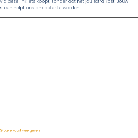
via deze link iets koopt, zonder dat het jou extra kost. Jouw
steun helpt ons om beter te worden!
Grotere kaart weergeven