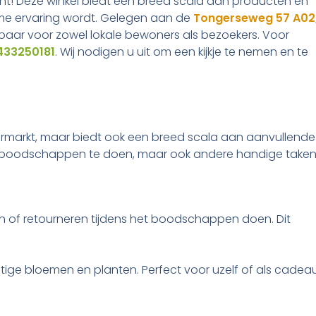
cht! Deze winkel biedt een breed scala aan producten en
 ervaring wordt. Gelegen aan de
Tongerseweg 57 A02
eikbaar voor zowel lokale bewoners als bezoekers. Voor
433250181
. Wij nodigen u uit om een kijkje te nemen en te
permarkt, maar biedt ook een breed scala aan aanvullende
 uw boodschappen te doen, maar ook andere handige take
len of retourneren tijdens het boodschappen doen. Dit
tige bloemen en planten. Perfect voor uzelf of als cadea