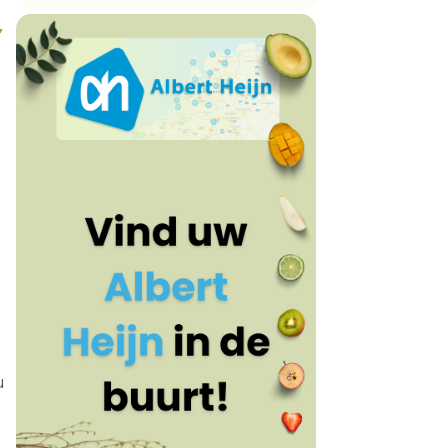
,
n
u