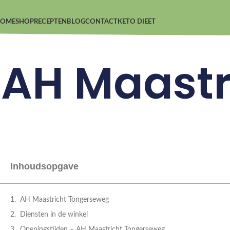
OME
SHOP
RECEPTEN
BLOG
CONTACT
KETO DIEET
AH Maastr
Inhoudsopgave
AH Maastricht Tongerseweg
Diensten in de winkel
Openingstijden – AH Maastricht Tongerseweg