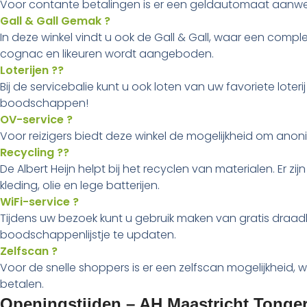
Voor contante betalingen is er een geldautomaat aanwezig
Gall & Gall Gemak ?
In deze winkel vindt u ook de Gall & Gall, waar een comp
cognac en likeuren wordt aangeboden.
Loterijen ??
Bij de servicebalie kunt u ook loten van uw favoriete lote
boodschappen!
OV-service ?
Voor reizigers biedt deze winkel de mogelijkheid om ano
Recycling ??
De Albert Heijn helpt bij het recyclen van materialen. Er z
kleding, olie en lege batterijen.
WiFi-service ?
Tijdens uw bezoek kunt u gebruik maken van gratis draad
boodschappenlijstje te updaten.
Zelfscan ?
Voor de snelle shoppers is er een zelfscan mogelijkhei
betalen.
Openingstijden – AH Maastricht Tong