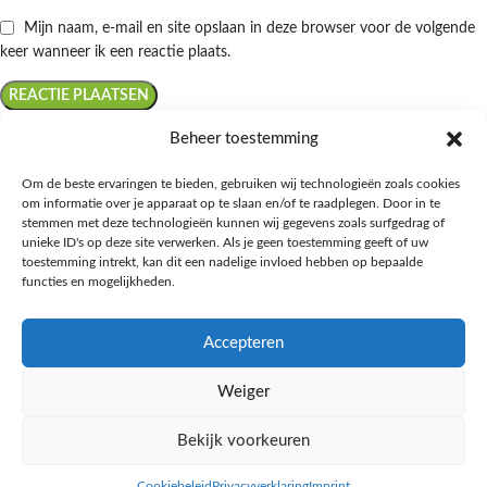
Mijn naam, e-mail en site opslaan in deze browser voor de volgende
keer wanneer ik een reactie plaats.
Beheer toestemming
Om de beste ervaringen te bieden, gebruiken wij technologieën zoals cookies
om informatie over je apparaat op te slaan en/of te raadplegen. Door in te
Ontdek de beste keto-vriendelijke keuzes van Albert Heijn, verrijk je
stemmen met deze technologieën kunnen wij gegevens zoals surfgedrag of
kennis met onze diepgaande blogs over het keto-dieet, en deel jouw
unieke ID's op deze site verwerken. Als je geen toestemming geeft of uw
favoriete keto recepten in onze bruisende online gemeenschap!
toestemming intrekt, kan dit een nadelige invloed hebben op bepaalde
functies en mogelijkheden.
RECENT BLOG BERICHTEN
Accepteren
HANDIGE LINKS
Weiger
MEER INFORMATIE
Bekijk voorkeuren
Ketomaaltijd.nl
2025
Cookiebeleid
Privacyverklaring
Imprint