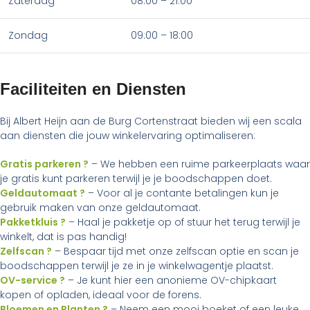
Zaterdag
08:00 – 21:00
Zondag
09:00 – 18:00
Faciliteiten en Diensten
Bij Albert Heijn aan de Burg Cortenstraat bieden wij een scala
aan diensten die jouw winkelervaring optimaliseren:
Gratis parkeren ?
– We hebben een ruime parkeerplaats waar
je gratis kunt parkeren terwijl je je boodschappen doet.
Geldautomaat ?
– Voor al je contante betalingen kun je
gebruik maken van onze geldautomaat.
Pakketkluis ?
– Haal je pakketje op of stuur het terug terwijl je
winkelt, dat is pas handig!
Zelfscan ?
– Bespaar tijd met onze zelfscan optie en scan je
boodschappen terwijl je ze in je winkelwagentje plaatst.
OV-service ?
– Je kunt hier een anonieme OV-chipkaart
kopen of opladen, ideaal voor de forens.
Bloemen en Planten ?
– Neem een mooi boeket of een leuke