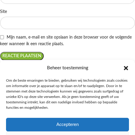
Site
Mijn naam, e-mail en site opslaan in deze browser voor de volgende
keer wanneer ik een reactie plaats.
Beheer toestemming
Om de beste ervaringen te bieden, gebruiken wij technologieën zoals cookies
om informatie over je apparaat op te slaan en/of te raadplegen. Door in te
Ontdek de beste keto-vriendelijke keuzes van Albert Heijn, verrijk je
stemmen met deze technologieën kunnen wij gegevens zoals surfgedrag of
kennis met onze diepgaande blogs over het keto-dieet, en deel jouw
unieke ID's op deze site verwerken. Als je geen toestemming geeft of uw
favoriete keto recepten in onze bruisende online gemeenschap!
toestemming intrekt, kan dit een nadelige invloed hebben op bepaalde
functies en mogelijkheden.
RECENT BLOG BERICHTEN
Accepteren
HANDIGE LINKS