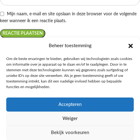
Mijn naam, e-mail en site opslaan in deze browser voor de volgende
keer wanneer ik een reactie plaats.
Beheer toestemming
Om de beste ervaringen te bieden, gebruiken wij technologieën zoals cookies
om informatie over je apparaat op te slaan en/of te raadplegen. Door in te
Ontdek de beste keto-vriendelijke keuzes van Albert Heijn, verrijk je
stemmen met deze technologieën kunnen wij gegevens zoals surfgedrag of
kennis met onze diepgaande blogs over het keto-dieet, en deel jouw
unieke ID's op deze site verwerken. Als je geen toestemming geeft of uw
favoriete keto recepten in onze bruisende online gemeenschap!
toestemming intrekt, kan dit een nadelige invloed hebben op bepaalde
functies en mogelijkheden.
RECENT BLOG BERICHTEN
Accepteren
HANDIGE LINKS
Weiger
MEER INFORMATIE
Bekijk voorkeuren
Ketomaaltijd.nl
2025