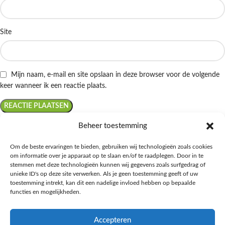
Site
Mijn naam, e-mail en site opslaan in deze browser voor de volgende
keer wanneer ik een reactie plaats.
Beheer toestemming
Om de beste ervaringen te bieden, gebruiken wij technologieën zoals cookies
om informatie over je apparaat op te slaan en/of te raadplegen. Door in te
Ontdek de beste keto-vriendelijke keuzes van Albert Heijn, verrijk je
stemmen met deze technologieën kunnen wij gegevens zoals surfgedrag of
kennis met onze diepgaande blogs over het keto-dieet, en deel jouw
unieke ID's op deze site verwerken. Als je geen toestemming geeft of uw
favoriete keto recepten in onze bruisende online gemeenschap!
toestemming intrekt, kan dit een nadelige invloed hebben op bepaalde
functies en mogelijkheden.
RECENT BLOG BERICHTEN
Accepteren
HANDIGE LINKS