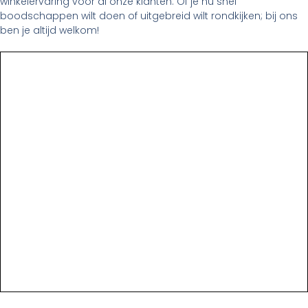
winkelervaring voor al onze klanten. Of je nu snel
boodschappen wilt doen of uitgebreid wilt rondkijken; bij ons
ben je altijd welkom!