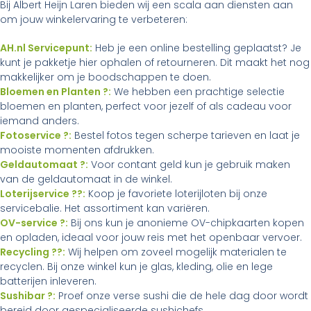
Bij Albert Heijn Laren bieden wij een scala aan diensten aan
om jouw winkelervaring te verbeteren:
AH.nl Servicepunt:
Heb je een online bestelling geplaatst? Je
kunt je pakketje hier ophalen of retourneren. Dit maakt het nog
makkelijker om je boodschappen te doen.
Bloemen en Planten ?:
We hebben een prachtige selectie
bloemen en planten, perfect voor jezelf of als cadeau voor
iemand anders.
Fotoservice ?:
Bestel fotos tegen scherpe tarieven en laat je
mooiste momenten afdrukken.
Geldautomaat ?:
Voor contant geld kun je gebruik maken
van de geldautomaat in de winkel.
Loterijservice ??:
Koop je favoriete loterijloten bij onze
servicebalie. Het assortiment kan variëren.
OV-service ?:
Bij ons kun je anonieme OV-chipkaarten kopen
en opladen, ideaal voor jouw reis met het openbaar vervoer.
Recycling ??:
Wij helpen om zoveel mogelijk materialen te
recyclen. Bij onze winkel kun je glas, kleding, olie en lege
batterijen inleveren.
Sushibar ?:
Proef onze verse sushi die de hele dag door wordt
bereid door gespecialiseerde sushichefs.