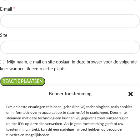
*
E-mail
Site
Mijn naam, e-mail en site opslaan in deze browser voor de volgende
keer wanneer ik een reactie plaats.
Beheer toestemming
Om de beste ervaringen te bieden, gebruiken wij technologieën zoals cookies
om informatie over je apparaat op te slaan en/of te raadplegen. Door in te
Ontdek de beste keto-vriendelijke keuzes van Albert Heijn, verrijk je
stemmen met deze technologieën kunnen wij gegevens zoals surfgedrag of
kennis met onze diepgaande blogs over het keto-dieet, en deel jouw
unieke ID's op deze site verwerken. Als je geen toestemming geeft of uw
favoriete keto recepten in onze bruisende online gemeenschap!
toestemming intrekt, kan dit een nadelige invloed hebben op bepaalde
functies en mogelijkheden.