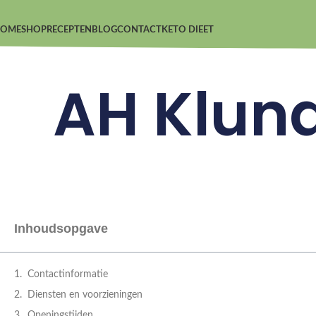
OME
SHOP
RECEPTEN
BLOG
CONTACT
KETO DIEET
AH Klund
Inhoudsopgave
Contactinformatie
Diensten en voorzieningen
Openingstijden