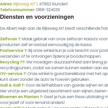
Adres:
Rijksweg A17 1
, 4791SZ Klundert
Telefoonnummer:
0168-324035
Diensten en voorzieningen
De Albert Heijn aan de Rijksweg A17 biedt verschillende h
Zelfscan ?:
Maak gebruik van onze zelfscan-kassa’s voor
producten zelf en betaal eenvoudig bij de kassa.
Postservice ?:
Bij onze winkel kun je ook terecht voor pos
verzenden of te ontvangen tijdens je boodschappen.
Recycling ??:
We moedigen duurzaamheid aan! Breng je l
recyclingpunten, zodat we samen kunnen werken aan een 
OV-service ?:
Onze winkel is goed bereikbaar met het o
kunt doen zonder de auto te hoeven gebruiken.
Gall & Gall ?:
Voor de liefhebbers van goede wijnen en dra
Hier vind je een uitgebreid assortiment aan wijnen, bieren
Bloemen en Planten ?:
Geef je huis een frisse uitstrali
voor jezelf of voor iemand anders!