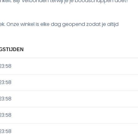
inkelt. Blijf verbonden terwijl je je boodschappen doet!
. Onze winkel is elke dag geopend zodat je altijd
GSTIJDEN
23:58
23:58
23:58
23:58
23:58