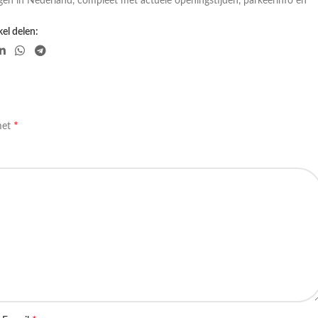
gen in Nederland, compleet met actuele openingstijden, parkeerinfo en
el delen:
*
met