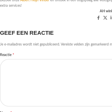
Bezoek onze
Albert Heijn Vinder
en ontdek in één oogopslag alle vestigin
extra services!
AH wink
GEEF EEN REACTIE
Je e-mailadres wordt niet gepubliceerd.
Vereiste velden zijn gemarkeerd 
*
Reactie