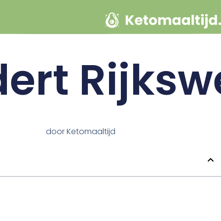
ert Rijksw
door
Ketomaaltijd