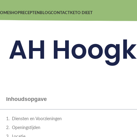
OME
SHOP
RECEPTEN
BLOG
CONTACT
KETO DIEET
AH Hoogk
Inhoudsopgave
Diensten en Voorzieningen
Openingstijden
Locatie