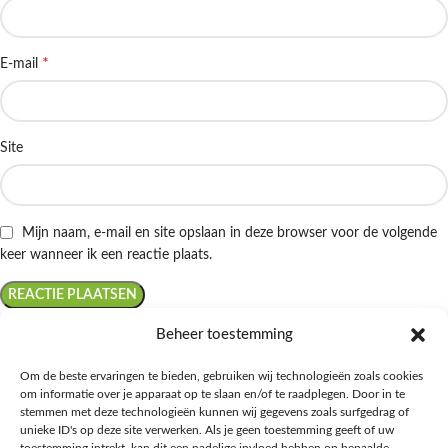
*
E-mail
Site
Mijn naam, e-mail en site opslaan in deze browser voor de volgende
keer wanneer ik een reactie plaats.
Beheer toestemming
Om de beste ervaringen te bieden, gebruiken wij technologieën zoals cookies
om informatie over je apparaat op te slaan en/of te raadplegen. Door in te
Ontdek de beste keto-vriendelijke keuzes van Albert Heijn, verrijk je
stemmen met deze technologieën kunnen wij gegevens zoals surfgedrag of
kennis met onze diepgaande blogs over het keto-dieet, en deel jouw
unieke ID's op deze site verwerken. Als je geen toestemming geeft of uw
favoriete keto recepten in onze bruisende online gemeenschap!