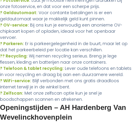
? Fotoservice:
Laat je mooiste herinneringen afdrukken bij
onze fotoservice, en dat voor een scherpe prijs.
? Geldautomaat:
Voor contante betalingen is er een
geldautomaat waar je makkelijk geld kunt pinnen.
? OV-service:
Bij ons kun je eenvoudig een anonieme OV-
chipkaart kopen of opladen, ideaal voor het openbaar
vervoer.
? Parkeren:
Er is parkeergelegenheid in de buurt, maar let op
dat het parkeerbeleid per locatie kan verschillen.
?? Recycling:
Wij nemen recycling serieus. Breng je lege
flessen, kleding en batterijen naar onze containers.
? Telefoon & tablet recycling:
Lever oude telefoons en tablets
in voor recycling en draag bij aan een duurzamere wereld.
? WiFi-service:
Blijf verbonden met ons gratis draadloos
internet terwijl je in de winkel bent.
? Zelfscan:
Met onze zelfscan optie kun je snel je
boodschappen scannen en afrekenen.
Openingstijden – AH Hardenberg Van
Wevelinckhovenplein