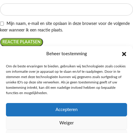
Mijn naam, e-mail en site opslaan in deze browser voor de volgende
keer wanneer ik een reactie plaats.
Beheer toestemming
Om de beste ervaringen te bieden, gebruiken wij technologieën zoals cookies
om informatie over je apparaat op te slaan en/of te raadplegen. Door in te
Ontdek de beste keto-vriendelijke keuzes van Albert Heijn, verrijk je
stemmen met deze technologieën kunnen wij gegevens zoals surfgedrag of
kennis met onze diepgaande blogs over het keto-dieet, en deel jouw
unieke ID's op deze site verwerken. Als je geen toestemming geeft of uw
favoriete keto recepten in onze bruisende online gemeenschap!
toestemming intrekt, kan dit een nadelige invloed hebben op bepaalde
functies en mogelijkheden.
RECENT BLOG BERICHTEN
Accepteren
HANDIGE LINKS
Weiger
MEER INFORMATIE