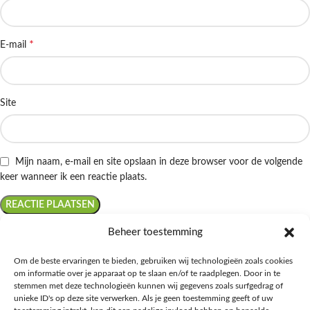
*
E-mail
Site
Mijn naam, e-mail en site opslaan in deze browser voor de volgende
keer wanneer ik een reactie plaats.
Beheer toestemming
Om de beste ervaringen te bieden, gebruiken wij technologieën zoals cookies
om informatie over je apparaat op te slaan en/of te raadplegen. Door in te
Ontdek de beste keto-vriendelijke keuzes van Albert Heijn, verrijk je
stemmen met deze technologieën kunnen wij gegevens zoals surfgedrag of
kennis met onze diepgaande blogs over het keto-dieet, en deel jouw
unieke ID's op deze site verwerken. Als je geen toestemming geeft of uw
favoriete keto recepten in onze bruisende online gemeenschap!