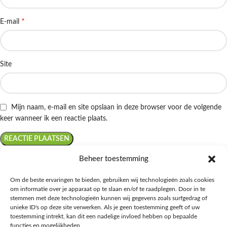
*
E-mail
Site
Mijn naam, e-mail en site opslaan in deze browser voor de volgende
keer wanneer ik een reactie plaats.
Beheer toestemming
Om de beste ervaringen te bieden, gebruiken wij technologieën zoals cookies
om informatie over je apparaat op te slaan en/of te raadplegen. Door in te
Ontdek de beste keto-vriendelijke keuzes van Albert Heijn, verrijk je
stemmen met deze technologieën kunnen wij gegevens zoals surfgedrag of
kennis met onze diepgaande blogs over het keto-dieet, en deel jouw
unieke ID's op deze site verwerken. Als je geen toestemming geeft of uw
favoriete keto recepten in onze bruisende online gemeenschap!
toestemming intrekt, kan dit een nadelige invloed hebben op bepaalde
functies en mogelijkheden.