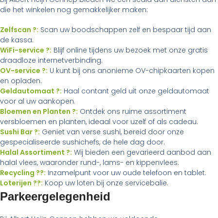
die het winkelen nog gemakkelijker maken:
Zelfscan ?:
Scan uw boodschappen zelf en bespaar tijd aan
de kassa.
WiFi-service ?:
Blijf online tijdens uw bezoek met onze gratis
draadloze internetverbinding.
OV-service ?:
U kunt bij ons anonieme OV-chipkaarten kopen
en opladen.
Geldautomaat ?:
Haal contant geld uit onze geldautomaat
voor al uw aankopen.
Bloemen en Planten ?:
Ontdek ons ruime assortiment
versbloemen en planten, ideaal voor uzelf of als cadeau.
Sushi Bar ?:
Geniet van verse sushi, bereid door onze
gespecialiseerde sushichefs, de hele dag door.
Halal Assortiment ?:
Wij bieden een gevarieerd aanbod aan
halal vlees, waaronder rund-, lams- en kippenvlees.
Recycling ??:
Inzamelpunt voor uw oude telefoon en tablet.
Loterijen ??:
Koop uw loten bij onze servicebalie.
Parkeergelegenheid