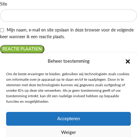
Site
Mijn naam, e-mail en site opslaan in deze browser voor de volgende
keer wanneer ik een reactie plaats.
Beheer toestemming
Om de beste ervaringen te bieden, gebruiken wij technologieën zoals cookies
om informatie over je apparaat op te slaan en/of te raadplegen. Door in te
Ontdek de beste keto-vriendelijke keuzes van Albert Heijn, verrijk je
stemmen met deze technologieën kunnen wij gegevens zoals surfgedrag of
kennis met onze diepgaande blogs over het keto-dieet, en deel jouw
unieke ID's op deze site verwerken. Als je geen toestemming geeft of uw
favoriete keto recepten in onze bruisende online gemeenschap!
toestemming intrekt, kan dit een nadelige invloed hebben op bepaalde
functies en mogelijkheden.
RECENT BLOG BERICHTEN
Accepteren
HANDIGE LINKS
Weiger
MEER INFORMATIE