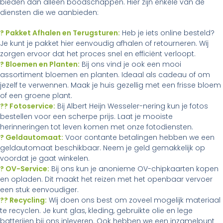
bieden dan alleen boodschappen. Hier zijn enkele van de
diensten die we aanbieden:
? Pakket Afhalen en Terugsturen:
Heb je iets online besteld?
Je kunt je pakket hier eenvoudig afhalen of retourneren. Wij
zorgen ervoor dat het proces snel en efficiënt verloopt.
? Bloemen en Planten:
Bij ons vind je ook een mooi
assortiment bloemen en planten. Ideaal als cadeau of om
jezelf te verwennen. Maak je huis gezellig met een frisse bloem
of een groene plant.
?? Fotoservice:
Bij Albert Heijn Wesseler-nering kun je fotos
bestellen voor een scherpe prijs. Laat je mooiste
herinneringen tot leven komen met onze fotodiensten.
? Geldautomaat:
Voor contante betalingen hebben we een
geldautomaat beschikbaar. Neem je geld gemakkelijk op
voordat je gaat winkelen.
? OV-Service:
Bij ons kun je anonieme OV-chipkaarten kopen
en opladen. Dit maakt het reizen met het openbaar vervoer
een stuk eenvoudiger.
?? Recycling:
Wij doen ons best om zoveel mogelijk materiaal
te recyclen. Je kunt glas, kleding, gebruikte olie en lege
batterijen bij ons inleveren. Ook hebben we een inzamelpunt