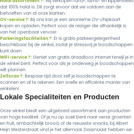
Halal assortiment ?:
Wij verkopen rund-, lams- en kippenvlees
dat 100% halal is. Dit zorgt ervoor dat we voldoen aan de
behoeften van al onze klanten.
OV-service ?:
Bij ons kan je een anonieme OV-chipkaart
kopen en opladen. Perfect voor de reiziger die afhankelijk is
van het openbaar vervoer.
Parkeringsfaciliteiten ?:
Er is gratis parkeergelegenheid
beschikbaar bij de winkel, zodat je stressvrij je boodschappen
kunt doen.
WiFi-service ?:
Geniet van gratis draadloos internet terwijl je in
de winkel bent. Perfect voor als je onderweg je boodschappen
wilt plannen.
Zelfscan ?:
Bespaar tijd door zelf je boodschappen te
scannen en af te rekenen. Een snelle en efficiënte manier van
winkelen!
Lokale Specialiteiten en Producten
Onze winkel biedt een uitgebreid assortiment aan producten
van hoge kwaliteit. Of je nu op zoek bent naar verse groenten
en fruit, ambachtelijk brood, of de nieuwste snacks, bij Albert
Heijn Westerstraat vind je het allemaal. Daarnaast hebben we