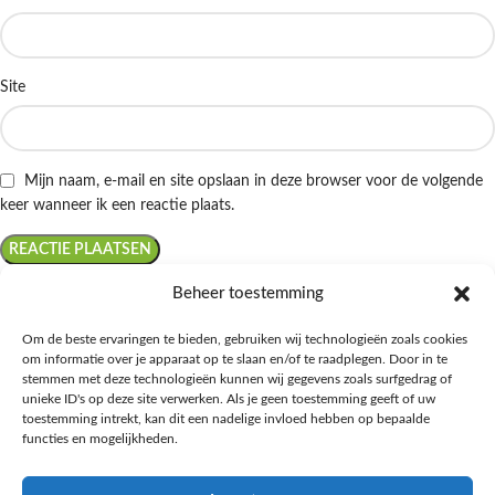
Site
Mijn naam, e-mail en site opslaan in deze browser voor de volgende
keer wanneer ik een reactie plaats.
Beheer toestemming
Om de beste ervaringen te bieden, gebruiken wij technologieën zoals cookies
om informatie over je apparaat op te slaan en/of te raadplegen. Door in te
Ontdek de beste keto-vriendelijke keuzes van Albert Heijn, verrijk je
stemmen met deze technologieën kunnen wij gegevens zoals surfgedrag of
kennis met onze diepgaande blogs over het keto-dieet, en deel jouw
unieke ID's op deze site verwerken. Als je geen toestemming geeft of uw
favoriete keto recepten in onze bruisende online gemeenschap!
toestemming intrekt, kan dit een nadelige invloed hebben op bepaalde
functies en mogelijkheden.
RECENT BLOG BERICHTEN