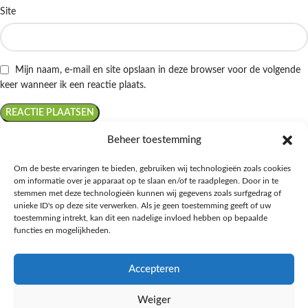
Site
Mijn naam, e-mail en site opslaan in deze browser voor de volgende
keer wanneer ik een reactie plaats.
Beheer toestemming
Om de beste ervaringen te bieden, gebruiken wij technologieën zoals cookies
om informatie over je apparaat op te slaan en/of te raadplegen. Door in te
Ontdek de beste keto-vriendelijke keuzes van Albert Heijn, verrijk je
stemmen met deze technologieën kunnen wij gegevens zoals surfgedrag of
kennis met onze diepgaande blogs over het keto-dieet, en deel jouw
unieke ID's op deze site verwerken. Als je geen toestemming geeft of uw
favoriete keto recepten in onze bruisende online gemeenschap!
toestemming intrekt, kan dit een nadelige invloed hebben op bepaalde
functies en mogelijkheden.
RECENT BLOG BERICHTEN
Accepteren
HANDIGE LINKS
Weiger
MEER INFORMATIE