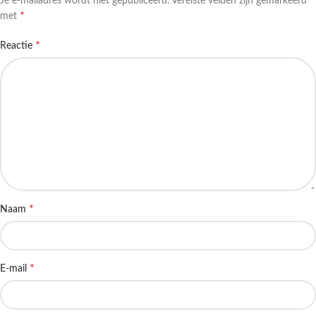
Je e-mailadres wordt niet gepubliceerd.
Vereiste velden zijn gemarkeerd
*
met
*
Reactie
*
Naam
*
E-mail