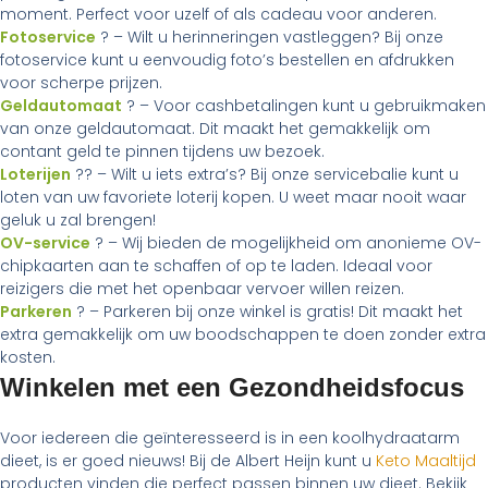
moment. Perfect voor uzelf of als cadeau voor anderen.
Fotoservice
? – Wilt u herinneringen vastleggen? Bij onze
fotoservice kunt u eenvoudig foto’s bestellen en afdrukken
voor scherpe prijzen.
Geldautomaat
? – Voor cashbetalingen kunt u gebruikmaken
van onze geldautomaat. Dit maakt het gemakkelijk om
contant geld te pinnen tijdens uw bezoek.
Loterijen
?? – Wilt u iets extra’s? Bij onze servicebalie kunt u
loten van uw favoriete loterij kopen. U weet maar nooit waar
geluk u zal brengen!
OV-service
? – Wij bieden de mogelijkheid om anonieme OV-
chipkaarten aan te schaffen of op te laden. Ideaal voor
reizigers die met het openbaar vervoer willen reizen.
Parkeren
? – Parkeren bij onze winkel is gratis! Dit maakt het
extra gemakkelijk om uw boodschappen te doen zonder extra
kosten.
Winkelen met een Gezondheidsfocus
Voor iedereen die geïnteresseerd is in een koolhydraatarm
dieet, is er goed nieuws! Bij de Albert Heijn kunt u
Keto Maaltijd
producten vinden die perfect passen binnen uw dieet. Bekijk