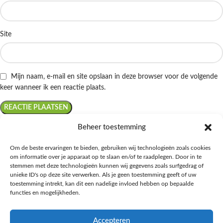
Site
Mijn naam, e-mail en site opslaan in deze browser voor de volgende
keer wanneer ik een reactie plaats.
Beheer toestemming
Om de beste ervaringen te bieden, gebruiken wij technologieën zoals cookies
om informatie over je apparaat op te slaan en/of te raadplegen. Door in te
Ontdek de beste keto-vriendelijke keuzes van Albert Heijn, verrijk je
stemmen met deze technologieën kunnen wij gegevens zoals surfgedrag of
kennis met onze diepgaande blogs over het keto-dieet, en deel jouw
unieke ID's op deze site verwerken. Als je geen toestemming geeft of uw
favoriete keto recepten in onze bruisende online gemeenschap!
toestemming intrekt, kan dit een nadelige invloed hebben op bepaalde
functies en mogelijkheden.
RECENT BLOG BERICHTEN
Accepteren