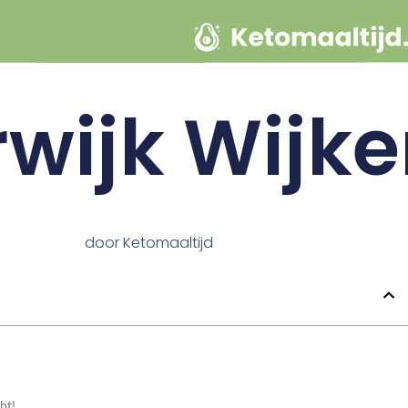
wijk Wijk
door
Ketomaaltijd
bt!