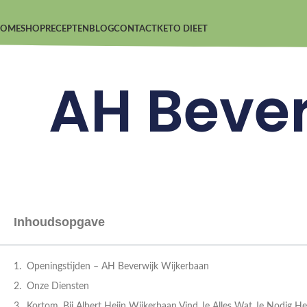
OME
SHOP
RECEPTEN
BLOG
CONTACT
KETO DIEET
AH Bever
Inhoudsopgave
Openingstijden – AH Beverwijk Wijkerbaan
Onze Diensten
Kortom, Bij Albert Heijn Wijkerbaan Vind Je Alles Wat Je Nodig He