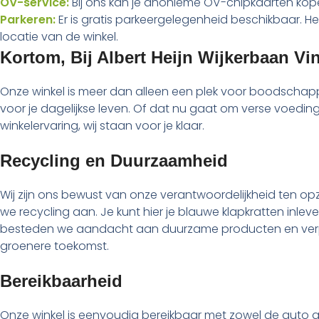
OV-service:
Bij ons kan je anonieme OV-chipkaarten ko
Parkeren:
Er is gratis parkeergelegenheid beschikbaar. Het
locatie van de winkel.
Kortom, Bij Albert Heijn Wijkerbaan Vi
Onze winkel is meer dan alleen een plek voor boodschappe
voor je dagelijkse leven. Of dat nu gaat om verse voedin
winkelervaring, wij staan voor je klaar.
Recycling en Duurzaamheid
Wij zijn ons bewust van onze verantwoordelijkheid ten opzi
we recycling aan. Je kunt hier je blauwe klapkratten inle
besteden we aandacht aan duurzame producten en verp
groenere toekomst.
Bereikbaarheid
Onze winkel is eenvoudig bereikbaar met zowel de auto al