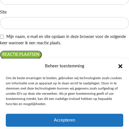
Site
Mijn naam, e-mail en site opslaan in deze browser voor de volgende
keer wanneer ik een reactie plaats.
Beheer toestemming
Om de beste ervaringen te bieden, gebruiken wij technologieën zoals cookies
om informatie over je apparaat op te slaan en/of te raadplegen. Door in te
Ontdek de beste keto-vriendelijke keuzes van Albert Heijn, verrijk je
stemmen met deze technologieën kunnen wij gegevens zoals surfgedrag of
kennis met onze diepgaande blogs over het keto-dieet, en deel jouw
unieke ID's op deze site verwerken. Als je geen toestemming geeft of uw
favoriete keto recepten in onze bruisende online gemeenschap!
toestemming intrekt, kan dit een nadelige invloed hebben op bepaalde
functies en mogelijkheden.
RECENT BLOG BERICHTEN
Accepteren
HANDIGE LINKS