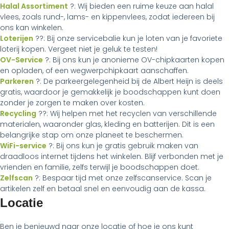
Halal Assortiment
?: Wij bieden een ruime keuze aan halal
vlees, zoals rund-, lams- en kippenvlees, zodat iedereen bij
ons kan winkelen.
Loterijen
??: Bij onze servicebalie kun je loten van je favoriete
loterij kopen. Vergeet niet je geluk te testen!
OV-Service
?: Bij ons kun je anonieme OV-chipkaarten kopen
en opladen, of een wegwerpchipkaart aanschaffen.
Parkeren
?: De parkeergelegenheid bij de Albert Heijn is deels
gratis, waardoor je gemakkelijk je boodschappen kunt doen
zonder je zorgen te maken over kosten.
Recycling
??: Wij helpen met het recyclen van verschillende
materialen, waaronder glas, kleding en batterijen. Dit is een
belangrijke stap om onze planeet te beschermen.
WiFi-service
?: Bij ons kun je gratis gebruik maken van
draadloos internet tijdens het winkelen. Blijf verbonden met je
vrienden en familie, zelfs terwijl je boodschappen doet.
Zelfscan
?: Bespaar tijd met onze zelfscanservice. Scan je
artikelen zelf en betaal snel en eenvoudig aan de kassa.
Locatie
Ben je benieuwd naar onze locatie of hoe je ons kunt