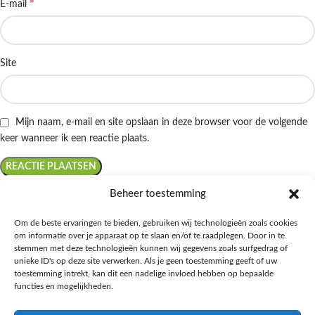
*
E-mail
Site
Mijn naam, e-mail en site opslaan in deze browser voor de volgende
keer wanneer ik een reactie plaats.
Beheer toestemming
Om de beste ervaringen te bieden, gebruiken wij technologieën zoals cookies
om informatie over je apparaat op te slaan en/of te raadplegen. Door in te
Ontdek de beste keto-vriendelijke keuzes van Albert Heijn, verrijk je
stemmen met deze technologieën kunnen wij gegevens zoals surfgedrag of
kennis met onze diepgaande blogs over het keto-dieet, en deel jouw
unieke ID's op deze site verwerken. Als je geen toestemming geeft of uw
favoriete keto recepten in onze bruisende online gemeenschap!
toestemming intrekt, kan dit een nadelige invloed hebben op bepaalde
functies en mogelijkheden.
RECENT BLOG BERICHTEN