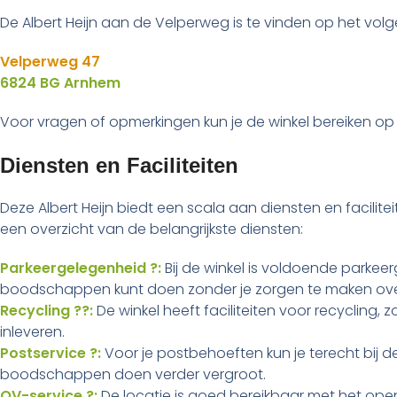
De Albert Heijn aan de Velperweg is te vinden op het vol
Velperweg 47
6824 BG Arnhem
Voor vragen of opmerkingen kun je de winkel bereiken o
Diensten en Faciliteiten
Deze Albert Heijn biedt een scala aan diensten en facilitei
een overzicht van de belangrijkste diensten:
Parkeergelegenheid ?:
Bij de winkel is voldoende parkeer
boodschappen kunt doen zonder je zorgen te maken ove
Recycling ??:
De winkel heeft faciliteiten voor recycling,
inleveren.
Postservice ?:
Voor je postbehoeften kun je terecht bij d
boodschappen doen verder vergroot.
OV-service ?:
De locatie is goed bereikbaar met het open