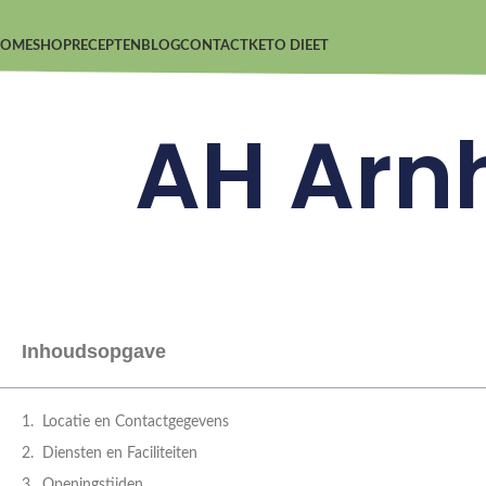
OME
SHOP
RECEPTEN
BLOG
CONTACT
KETO DIEET
AH Arn
Inhoudsopgave
Locatie en Contactgegevens
Diensten en Faciliteiten
Openingstijden