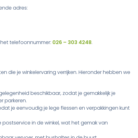
gende adres:
p het telefoonnummer:
026 – 303 4248
.
ten die je winkelervaring verrijken. Hieronder hebben we
gelegenheid beschikbaar, zodat je gemakkelijk je
r parkeren.
 zodat je eenvoudig je lege flessen en verpakkingen kunt
e postservice in de winkel, wat het gemak van
baar vervoer, met bushaltes in de buurt.