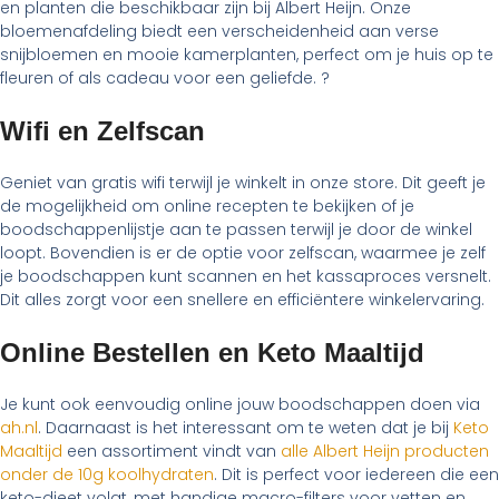
en planten die beschikbaar zijn bij Albert Heijn. Onze
bloemenafdeling biedt een verscheidenheid aan verse
snijbloemen en mooie kamerplanten, perfect om je huis op te
fleuren of als cadeau voor een geliefde. ?
Wifi en Zelfscan
Geniet van gratis wifi terwijl je winkelt in onze store. Dit geeft je
de mogelijkheid om online recepten te bekijken of je
boodschappenlijstje aan te passen terwijl je door de winkel
loopt. Bovendien is er de optie voor zelfscan, waarmee je zelf
je boodschappen kunt scannen en het kassaproces versnelt.
Dit alles zorgt voor een snellere en efficiëntere winkelervaring.
Online Bestellen en Keto Maaltijd
Je kunt ook eenvoudig online jouw boodschappen doen via
ah.nl
. Daarnaast is het interessant om te weten dat je bij
Keto
Maaltijd
een assortiment vindt van
alle Albert Heijn producten
onder de 10g koolhydraten
. Dit is perfect voor iedereen die een
keto-dieet volgt, met handige macro-filters voor vetten en