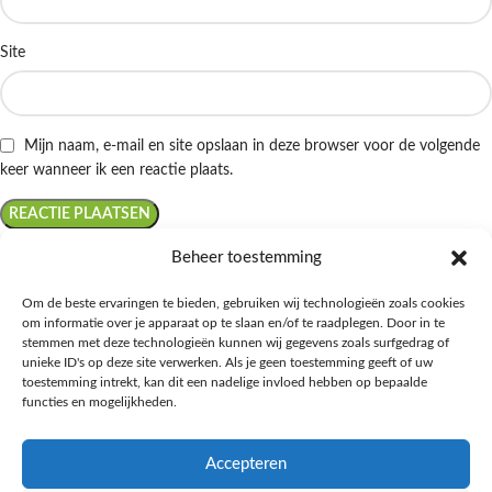
Site
Mijn naam, e-mail en site opslaan in deze browser voor de volgende
keer wanneer ik een reactie plaats.
Beheer toestemming
Om de beste ervaringen te bieden, gebruiken wij technologieën zoals cookies
om informatie over je apparaat op te slaan en/of te raadplegen. Door in te
Ontdek de beste keto-vriendelijke keuzes van Albert Heijn, verrijk je
stemmen met deze technologieën kunnen wij gegevens zoals surfgedrag of
kennis met onze diepgaande blogs over het keto-dieet, en deel jouw
unieke ID's op deze site verwerken. Als je geen toestemming geeft of uw
favoriete keto recepten in onze bruisende online gemeenschap!
toestemming intrekt, kan dit een nadelige invloed hebben op bepaalde
functies en mogelijkheden.
RECENT BLOG BERICHTEN
Accepteren
HANDIGE LINKS