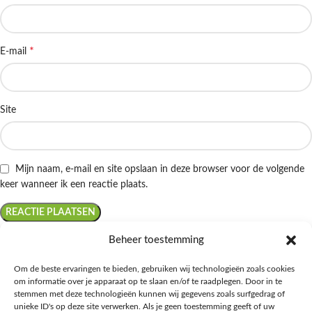
*
E-mail
Site
Mijn naam, e-mail en site opslaan in deze browser voor de volgende
keer wanneer ik een reactie plaats.
Beheer toestemming
Om de beste ervaringen te bieden, gebruiken wij technologieën zoals cookies
om informatie over je apparaat op te slaan en/of te raadplegen. Door in te
Ontdek de beste keto-vriendelijke keuzes van Albert Heijn, verrijk je
stemmen met deze technologieën kunnen wij gegevens zoals surfgedrag of
kennis met onze diepgaande blogs over het keto-dieet, en deel jouw
unieke ID's op deze site verwerken. Als je geen toestemming geeft of uw