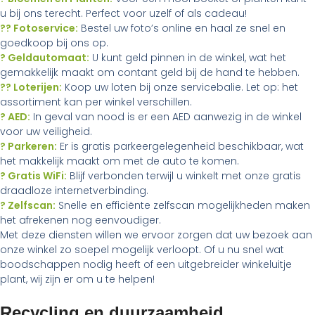
u bij ons terecht. Perfect voor uzelf of als cadeau!
?? Fotoservice:
Bestel uw foto’s online en haal ze snel en
goedkoop bij ons op.
? Geldautomaat:
U kunt geld pinnen in de winkel, wat het
gemakkelijk maakt om contant geld bij de hand te hebben.
?? Loterijen:
Koop uw loten bij onze servicebalie. Let op: het
assortiment kan per winkel verschillen.
? AED:
In geval van nood is er een AED aanwezig in de winkel
voor uw veiligheid.
? Parkeren:
Er is gratis parkeergelegenheid beschikbaar, wat
het makkelijk maakt om met de auto te komen.
? Gratis WiFi:
Blijf verbonden terwijl u winkelt met onze gratis
draadloze internetverbinding.
? Zelfscan:
Snelle en efficiënte zelfscan mogelijkheden maken
het afrekenen nog eenvoudiger.
Met deze diensten willen we ervoor zorgen dat uw bezoek aan
onze winkel zo soepel mogelijk verloopt. Of u nu snel wat
boodschappen nodig heeft of een uitgebreider winkeluitje
plant, wij zijn er om u te helpen!
Recycling en duurzaamheid