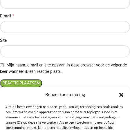
*
E-mail
Site
Mijn naam, e-mail en site opslaan in deze browser voor de volgende
keer wanneer ik een reactie plaats.
Beheer toestemming
Om de beste ervaringen te bieden, gebruiken wij technologieën zoals cookies
om informatie over je apparaat op te slaan en/of te raadplegen. Door in te
Ontdek de beste keto-vriendelijke keuzes van Albert Heijn, verrijk je
stemmen met deze technologieën kunnen wij gegevens zoals surfgedrag of
kennis met onze diepgaande blogs over het keto-dieet, en deel jouw
unieke ID's op deze site verwerken. Als je geen toestemming geeft of uw
favoriete keto recepten in onze bruisende online gemeenschap!
toestemming intrekt, kan dit een nadelige invloed hebben op bepaalde