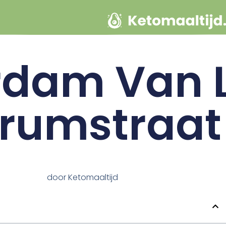
rdam Van 
irumstraat
door
Ketomaaltijd