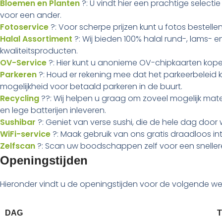
Bloemen en Planten
?: U vindt hier een prachtige select
voor een ander.
Fotoservice
?: Voor scherpe prijzen kunt u fotos bestel
Halal Assortiment
?: Wij bieden 100% halal rund-, lams- 
kwaliteitsproducten.
OV-Service
?: Hier kunt u anonieme OV-chipkaarten kopen
Parkeren
?: Houd er rekening mee dat het parkeerbeleid ka
mogelijkheid voor betaald parkeren in de buurt.
Recycling
??: Wij helpen u graag om zoveel mogelijk materi
en lege batterijen inleveren.
Sushibar
?: Geniet van verse sushi, die de hele dag door
WiFi-service
?: Maak gebruik van ons gratis draadloos inte
Zelfscan
?: Scan uw boodschappen zelf voor een snellere
Openingstijden
Hieronder vindt u de openingstijden voor de volgende we
DAG
T