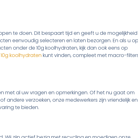
ppen te doen. Dit bespaart tijd en geeft u de mogelijkheid
ucten eenvoudig selecteren en laten bezorgen. En als u o
cten onder de 10g koolhydraten, kijk dan ook eens op
e 10g koolhydraten
kunt vinden, compleet met macro-filter
lpen met al uw vragen en opmerkingen. Of het nu gaat om
 of andere verzoeken, onze medewerkers zijn vriendelijk en
varing te bieden.
. Wij zijn actief bezig met recycling en moedigen onze